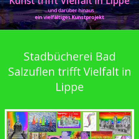
Kunst trifft Vielfalt in Lippe
Kurgastzentrum Horn - Bad Meinberg
​...und darüber hinaus
Stadt Oerlinghausen
e
in vielfältiges Kunstprojekt
Ausstellungen 2023
Ausstellungen 2025
Wer sind wir
Stadbücherei Bad
Salzuflen trifft Vielfalt in
Lippe