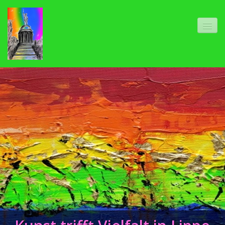
Startseite
Ausstellungen 2024
Schieder-Schwalenberg
Finanzamt Detmold
Klinikum Detmold - Stationsausstellung
Stadtbücherei Bad Salzuflen
Klinikum Bad Salzuflen